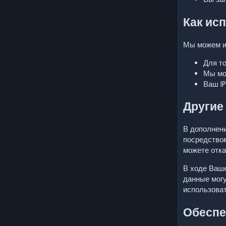
Как ис
Мы можем и
Для то
Мы мо
Ваш I
Другие
В дополнени
посредством
можете отка
В ходе Ваше
данные могу
использоват
Обеспе