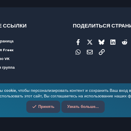
 ССЫЛКИ
ПОДЕЛИТЬСЯ СТРАН
траница
Facebook
X
Bluesky
LinkedI
R
я Freex
WhatsApp
Электронная почт
Ссылка
во VK
 группа
 cookie, чтобы персонализировать контент и сохранить Ваш вход в 
пользовать этот сайт, Вы соглашаетесь на использование наших ф
Обратная связь
Условия и пра
Принять
Узнать больше...