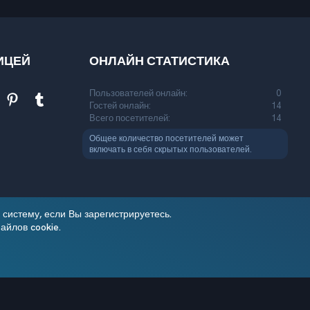
ИЦЕЙ
ОНЛАЙН СТАТИСТИКА
Пользователей онлайн
0
n
eddit
Pinterest
Tumblr
Гостей онлайн
14
Всего посетителей
14
а
Общее количество посетителей может
включать в себя скрытых пользователей.
систему, если Вы зарегистрируетесь.
айлов cookie.
вила
Политика конфиденциальности
Помощь
Главная
R
S
®
Community platform by XenForo
© 2010-2026 XenForo Ltd.
S
Theming with
by:
DohTheme