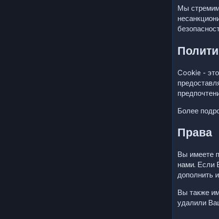
Мы стремим
несанкцион
безопаснос
Полити
Cookie - эт
предоставля
предпочтени
Более подр
Права
Вы имеете п
нами
. Если
дополнить и
Вы также и
удалили Ва