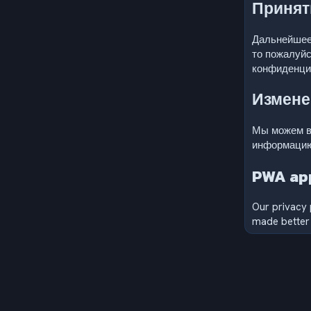
Принят
Дальнейшее 
то пожалуйс
конфиденци
Измене
Мы можем вн
информацию 
PWA app
Our privacy 
made better