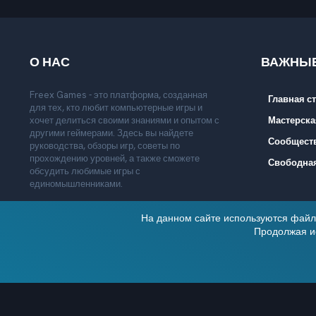
О НАС
ВАЖНЫЕ
Freex Games - это платформа, созданная
Главная с
для тех, кто любит компьютерные игры и
Мастерска
хочет делиться своими знаниями и опытом с
другими геймерами. Здесь вы найдете
Сообщест
руководства, обзоры игр, советы по
прохождению уровней, а также сможете
Свободная
обсудить любимые игры с
единомышленниками.
На данном сайте используются файлы
Продолжая ис
Freex Style Next
Русский (RU)